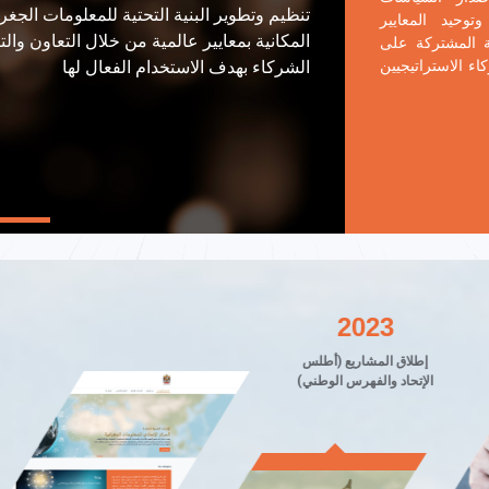
منظومة معلومات جغرافية رائدة على المستو
توحيد المعايير
ية المشتركة على
اء الاستراتيجيين
2023
إطلاق المشاريع (أطلس
استضا
الإتحاد والفهرس الوطني)